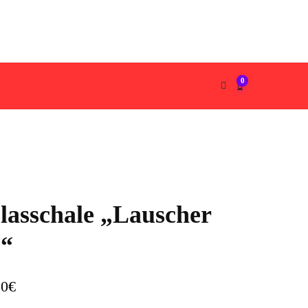
0
lasschale „Lauscher
I“
50
€