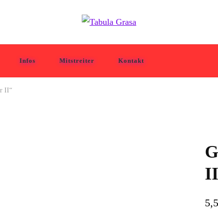
Infos
Mitstreiter
Kontakt
r II“
G
Sold!
I
5,