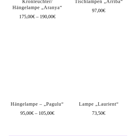
Kronleuchter/
Tischlampen „Arriba“
Hängelampe „Aranya“
97,00
€
Preisspanne:
175,00
€
–
190,00
€
175,00€
Dieses
bis
Produkt
190,00€
weist
mehrere
Varianten
auf.
Die
Optionen
können
Hängelampe – „Pagulu“
Lampe „Laurient“
auf
Preisspanne:
95,00
€
–
105,00
€
73,50
€
95,00€
der
Dieses
bis
Produktseite
Produkt
105,00€