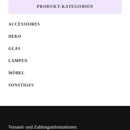
gewählt
weist
PRODUKT-KATEGORIEN
werden
mehrere
Varianten
ACCESSOIRES
auf.
DEKO
Die
GLAS
Optionen
können
LAMPEN
auf
MÖBEL
der
SONSTIGES
Produktseite
gewählt
werden
Versand- und Zahlungsinformationen