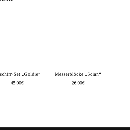
schirr-Set „Goldie“
Messerblöcke „Scian“
45,00
€
26,00
€
Dieses
Produkt
weist
mehrere
Varianten