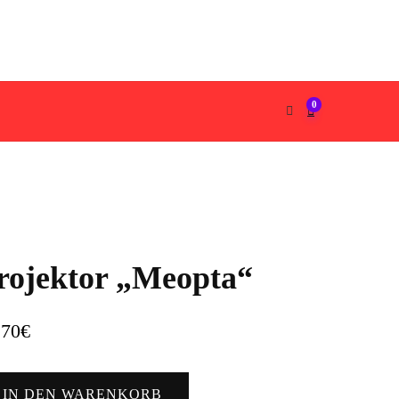
0
rojektor „Meopta“
,70
€
jektor
IN DEN WARENKORB