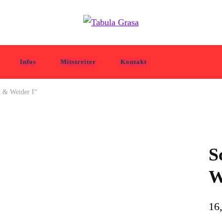
Infos
Mitstreiter
Kontakt
d & Weider I“
S
Sold!
W
16