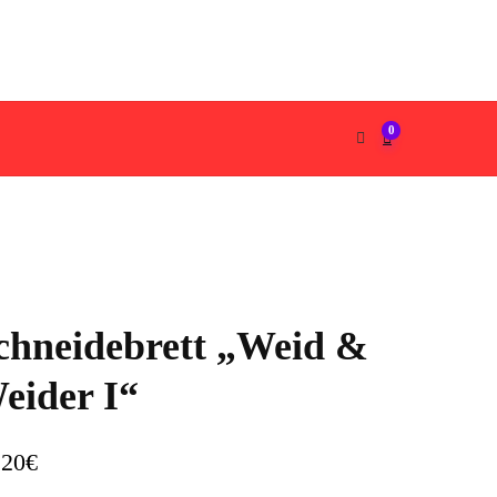
0
chneidebrett „Weid &
eider I“
,20
€