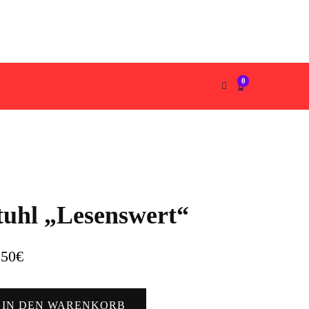
0
tuhl „Lesenswert“
,50
€
hl
IN DEN WARENKORB