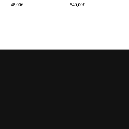
48,00
€
540,00
€